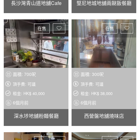
長沙灣青山道地舖Cafe
堅尼地城地舖兩餸飯餐廳
在售
在售
面積: 700呎
面積: 300呎
頂手費: 可議
頂手費: 可議
租金: HK$ 40,000
租金: HK$ 38,000
6個月前
6個月前
深水埗地舖粉麵餐廳
西營盤地舖燒味店