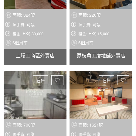
面積: 324呎
面積: 220呎
頂手費: 可議
頂手費: 可議
租金: HK$ 30,000
租金: HK$ 15,000
6個月前
6個月前
上環工商區外賣店
荔枝角工廈地舖外賣店
在售
在售
面積: 700呎
面積: 1621呎
頂手費: 可議
頂手費: 可議