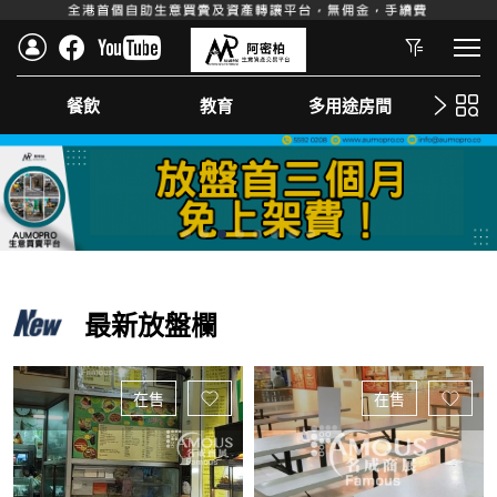
餐飲
教育
多用途房間
美
最新放盤欄
在售
在售