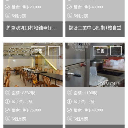
租金: HK$ 28,000
租金: HK$ 40,000
6個月前
6個月前
將軍澳坑口村地舖車仔麵店
觀塘工業中心四期1樓食堂
在售
在售
面積: 2332呎
面積: 1100呎
頂手費: 可議
頂手費: 可議
租金: HK$ 75,000
租金: HK$ 48,000
6個月前
6個月前