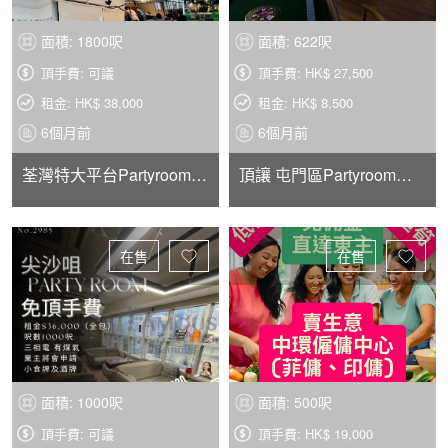
面積: 1800呎
面積: 622呎
頂手費: 可議
頂手費: HK$ 27,500
租金: HK$ 38,000
租金: HK$ 8,500
6個月前
6個月前
荃灣特大平台Partyroom頂讓
頂讓 屯門區Partyroom房 近屯門地鐵站6-8分鐘路程
在售
在售
面積: 1000呎
面積: 500呎
頂手費: 可議
頂手費: HK$ 19,000