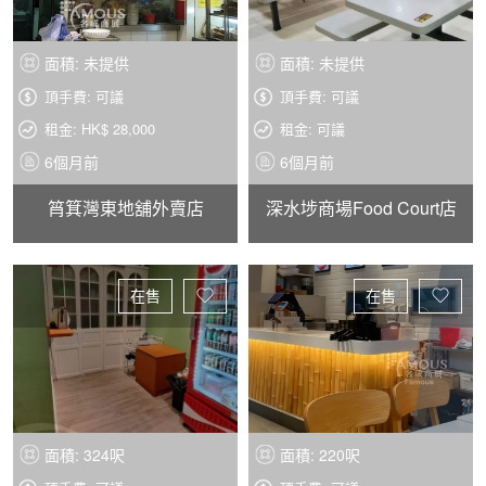
面積: 未提供
面積: 未提供
頂手費: 可議
頂手費: 可議
租金: HK$ 28,000
租金: 可議
6個月前
6個月前
筲箕灣東地舖外賣店
深水埗商場Food Court店
在售
在售
面積: 324呎
面積: 220呎