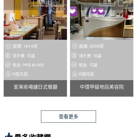
在售
在售
面積: 1614呎
面積: 2000呎
頂手費: 可議
頂手費: 可議
租金: HK$ 80,000
租金: 可議
6個月前
6個月前
荃灣商場舖日式餐廳
中環甲級地段美容院
查看更多