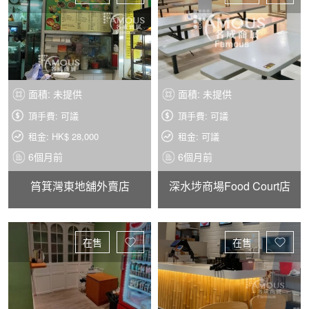
面積: 未提供
面積: 未提供
頂手費: 可議
頂手費: 可議
租金: HK$ 28,000
租金: 可議
6個月前
6個月前
筲箕灣東地舖外賣店
深水埗商場Food Court店
在售
在售