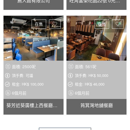
薦人館有限公司
旺角富榮花園22號 0元頂讓補習社-興趣班地鋪
在售
在售
面積: 2500呎
面積: 561呎
頂手費: 可議
頂手費: HK$ 50,000
租金: HK$ 100,000
租金: HK$ 46,000
6個月前
6個月前
葵芳近葵廣樓上西餐廳免頂
筲箕灣地舖餐廳