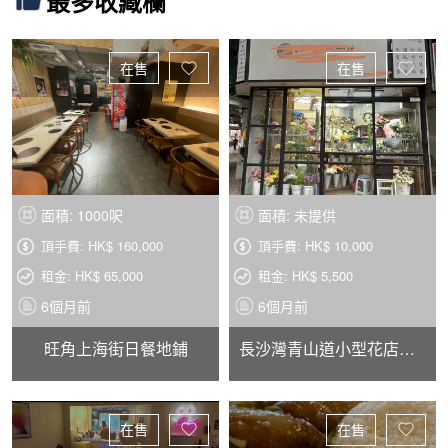
最多收藏欄
在售
在售
面積: 1000呎
面積: 未提供
頂手費: HK$ 160,000
頂手費: HK$ 10,000
租金: HK$ 65,000
租金: HK$ 5,500
6個月前
6個月前
旺角上海街日餐地鋪
長沙灣青山道小型花店轉讓
在售
在售