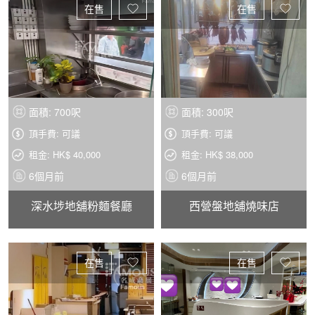
在售
在售
面積: 700呎
面積: 300呎
頂手費: 可議
頂手費: 可議
租金: HK$ 40,000
租金: HK$ 38,000
6個月前
6個月前
深水埗地舖粉麵餐廳
西營盤地舖燒味店
在售
在售