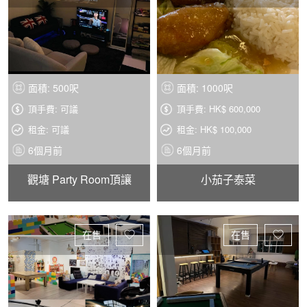
面積: 500呎
面積: 1000呎
頂手費: 可議
頂手費: HK$ 600,000
租金: 可議
租金: HK$ 100,000
6個月前
6個月前
觀塘 Party Room頂讓
小茄子泰菜
在售
在售