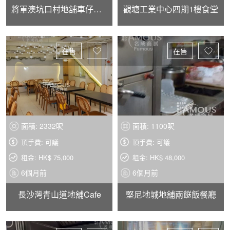
將軍澳坑口村地舖車仔麵店
觀塘工業中心四期1樓食堂
在售
在售
面積: 2332呎
面積: 1100呎
頂手費: 可議
頂手費: 可議
租金: HK$ 75,000
租金: HK$ 48,000
6個月前
6個月前
長沙灣青山道地舖Cafe
堅尼地城地舖兩餸飯餐廳