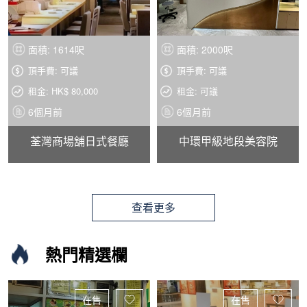
面積: 1614呎
面積: 2000呎
頂手費: 可議
頂手費: 可議
租金: HK$ 80,000
租金: 可議
6個月前
6個月前
荃灣商場舖日式餐廳
中環甲級地段美容院
查看更多
熱門精選欄
在售
在售