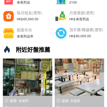
未有列出
2100
每月租金(港幣)
月營業額(港幣)
65,000.00
未有列出
頂手費/轉讓費(港幣)
開業年份
80,000.00
未有列出年
附近好盤推薦
在售
在售
面積: 未提供
面積: 未提供