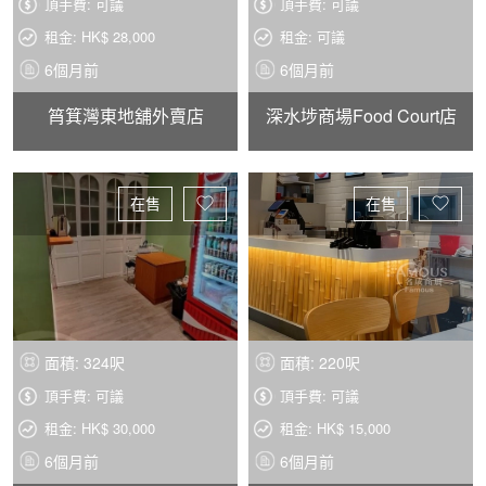
頂手費: 可議
頂手費: 可議
租金: HK$ 28,000
租金: 可議
6個月前
6個月前
筲箕灣東地舖外賣店
深水埗商場Food Court店
在售
在售
面積: 324呎
面積: 220呎
頂手費: 可議
頂手費: 可議
租金: HK$ 30,000
租金: HK$ 15,000
6個月前
6個月前