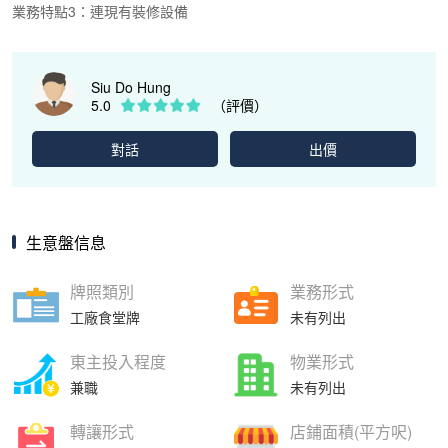
業務特點3：連現有裝修設備
Siu Do Hung
5.0
（評價）
對話
出價
生意盤信息
牌照類別
業務形式
工廠食堂牌
未有列出
東主投入程度
物業形式
兼職
未有列出
轉讓形式
店鋪面積(平方呎)