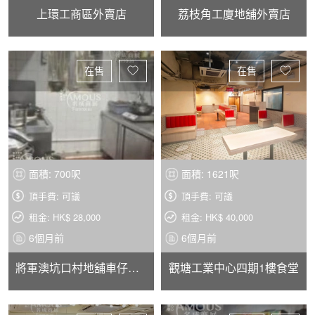
上環工商區外賣店
荔枝角工廈地舖外賣店
在售
在售
面積: 700呎
面積: 1621呎
頂手費: 可議
頂手費: 可議
租金: HK$ 28,000
租金: HK$ 40,000
6個月前
6個月前
將軍澳坑口村地舖車仔麵店
觀塘工業中心四期1樓食堂