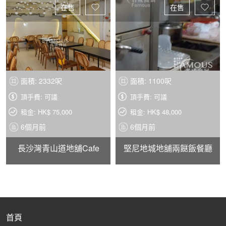
在售
在售
面積: 2332呎
面積: 1100呎
頂手費: 可議
頂手費: 可議
租金: HK$ 75,000
租金: HK$ 48,000
6個月前
6個月前
長沙灣青山道地舖Cafe
堅尼地城地舖兩餸飯餐廳
首頁